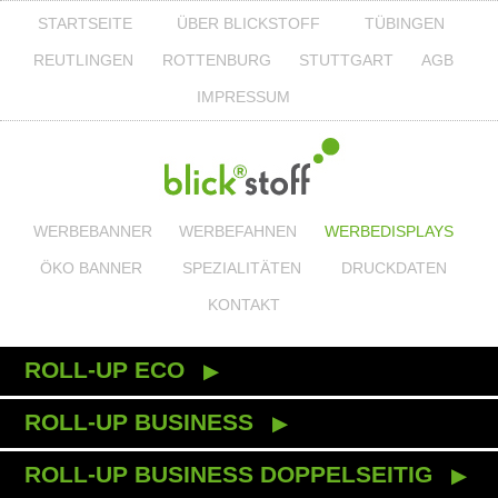
STARTSEITE
ÜBER BLICKSTOFF
TÜBINGEN
REUTLINGEN
ROTTENBURG
STUTTGART
AGB
IMPRESSUM
WERBEBANNER
WERBEFAHNEN
WERBEDISPLAYS
ÖKO BANNER
SPEZIALITÄTEN
DRUCKDATEN
KONTAKT
ROLL-UP ECO
ROLL-UP BUSINESS
ROLL-UP BUSINESS DOPPELSEITIG