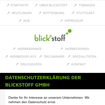
STARTSEITE
ÜBER BLICKSTOFF
TÜBINGEN
REUTLINGEN
ROTTENBURG
STUTTGART
AGB
IMPRESSUM
WERBEBANNER
WERBEFAHNEN
WERBEDISPLAYS
ÖKO BANNER
SPEZIALITÄTEN
DRUCKDATEN
KONTAKT
DATENSCHUTZERKLÄRUNG DER
BLICKSTOFF GMBH
Danke für Ihr Interesse an unserem Unternehmen. Wir
nehmen den Datenschutz ernst.